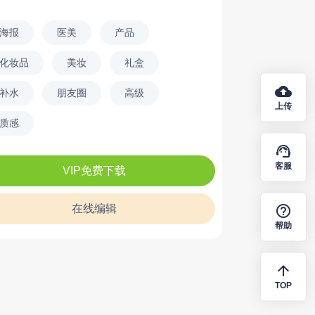
海报
医美
产品
化妆品
美妆
礼盒
cloud_upload
补水
朋友圈
高级
上传
质感
support_agent
客服
VIP免费下载
help_outline
在线编辑
帮助
arrow_upward
TOP