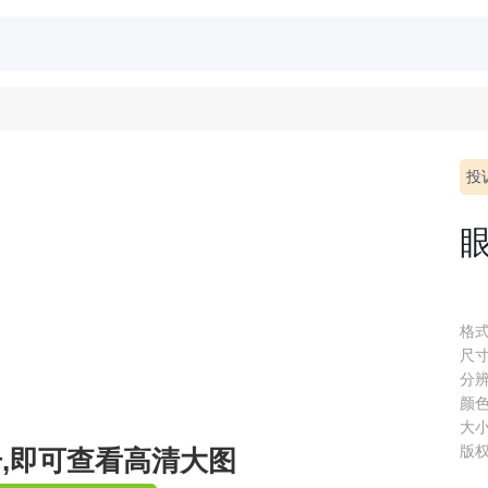
投
格式 
尺寸 
分辨率
颜色 
大小 
版权
册,即可查看高清大图