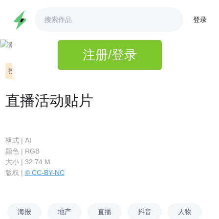
登录
3秒完成注册,即可查看高清大图
注册/登录
投诉
ID:951009
直播活动贴片
格式 | AI
颜色 | RGB
大小 | 32.74 M
版权 |
© CC-BY-NC
海报
地产
直播
抖音
人物