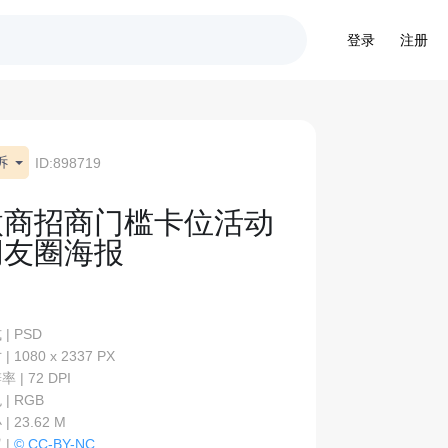
登录
注册
诉
ID:898719
微商招商门槛卡位活动
朋友圈海报
| PSD
| 1080 x 2337 PX
 | 72 DPI
| RGB
| 23.62 M
 |
© CC-BY-NC