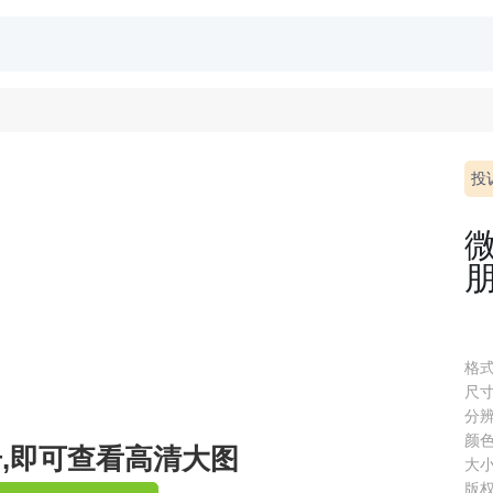
投
格式 
尺寸 
分辨率
颜色 
册,即可查看高清大图
大小 
版权