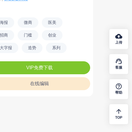
海报
微商
医美
cloud_upload
招商
门槛
创业
上传
大字报
造势
系列
support_agent
VIP免费下载
客服
在线编辑
help_outline
帮助
arrow_upward
TOP