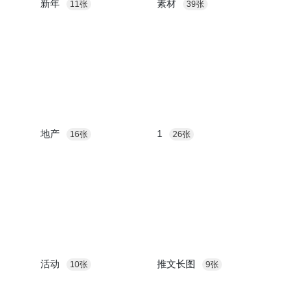
新年
素材
11张
39张
地产
1
16张
26张
活动
推文长图
10张
9张