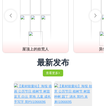
屋顶上的拾荒人
异
最新发布
查看更多>